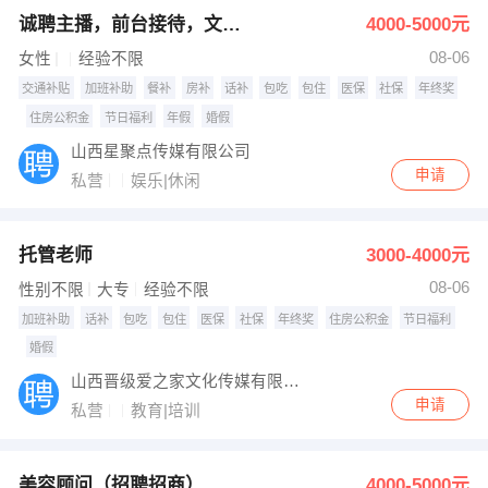
诚聘主播，前台接待，文员，助理
4000-5000元
08-06
女性
经验不限
交通补贴
加班补助
餐补
房补
话补
包吃
包住
医保
社保
年终奖
住房公积金
节日福利
年假
婚假
山西星聚点传媒有限公司
申请
私营
娱乐|休闲
托管老师
3000-4000元
08-06
性别不限
大专
经验不限
加班补助
话补
包吃
包住
医保
社保
年终奖
住房公积金
节日福利
婚假
山西晋级爱之家文化传媒有限公司
申请
私营
教育|培训
美容顾问（招聘招商）
4000-5000元