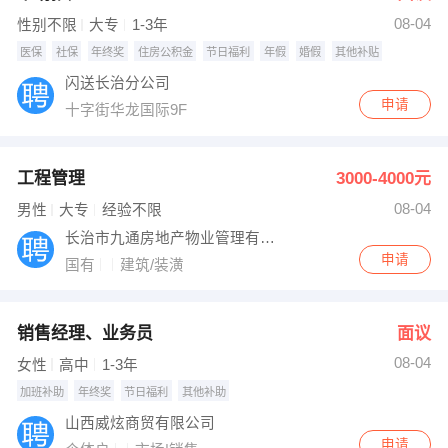
08-04
性别不限
大专
1-3年
医保
社保
年终奖
住房公积金
节日福利
年假
婚假
其他补贴
闪送长治分公司
申请
十字街华龙国际9F
工程管理
3000-4000元
08-04
男性
大专
经验不限
长治市九通房地产物业管理有限公司
申请
国有
建筑/装潢
销售经理、业务员
面议
08-04
女性
高中
1-3年
加班补助
年终奖
节日福利
其他补助
山西威炫商贸有限公司
申请