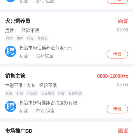
私营
餐饮|后厨
犬只饲养员
面议
08-05
男性
经验不限
包吃
包住
社保
年终奖
长治市康仕麒养殖有限公司
申请
私营
农林牧渔
销售主管
8000-12000元
08-04
性别不限
大专
经验不限
医保
社保
年终奖
节日福利
年假
其他补助
长治市多特健康咨询服务有限公司
申请
私营
市场|销售
市场推广BD
面议