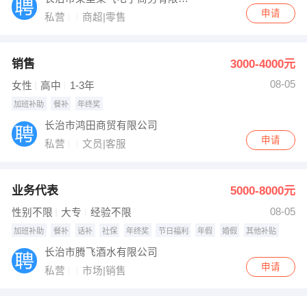
申请
私营
商超|零售
销售
3000-4000元
08-05
女性
高中
1-3年
加班补助
餐补
年终奖
长治市鸿田商贸有限公司
申请
私营
文员|客服
业务代表
5000-8000元
08-05
性别不限
大专
经验不限
加班补助
餐补
话补
社保
年终奖
节日福利
年假
婚假
其他补贴
长治市腾飞酒水有限公司
申请
私营
市场|销售