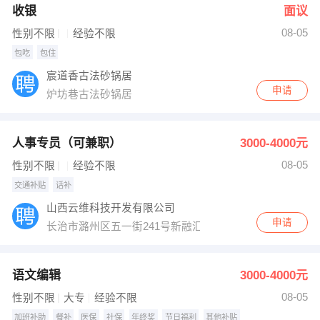
收银
面议
08-05
性别不限
经验不限
包吃
包住
宸道香古法砂锅居
申请
炉坊巷古法砂锅居
人事专员（可兼职）
3000-4000元
08-05
性别不限
经验不限
交通补贴
话补
山西云维科技开发有限公司
申请
长治市潞州区五一街241号新融汇创意园408
语文编辑
3000-4000元
08-05
性别不限
大专
经验不限
加班补助
餐补
医保
社保
年终奖
节日福利
其他补贴