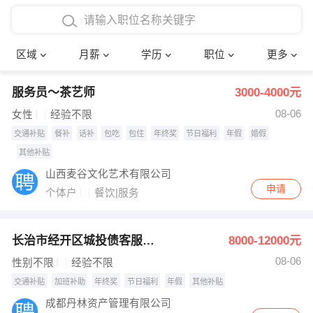
4000-5000元
本科
行政后勤
建筑装潢
确定
区域
月薪
学历
职位
更多
5000-8000元
硕士
销售岗位
教师
服务员～茶艺师
3000-4000元
8000-12000元
博士
文员
护士
08-06
女性
经验不限
12000-20000元
财务会计
传单派发
交通补贴
餐补
话补
包吃
包住
年终奖
节日福利
年假
婚假
其他补贴
其他
超市零售
促销导购
山西麦谷文化艺术有限公司
申请
个体户
餐饮|服务
网络IT
保健按摩
快递员
前台接待
长治市经开区城投债客服人员
8000-12000元
08-06
性别不限
经验不限
收银员
技术员/工程师
交通补贴
加班补助
年终奖
节日福利
年假
其他补贴
水电/机修
部门经理
成都丹林资产管理有限公司