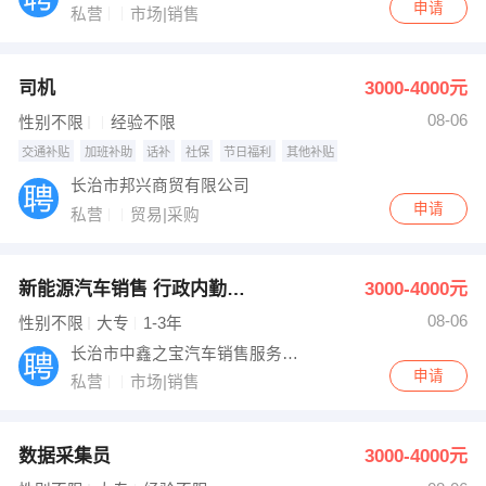
申请
私营
市场|销售
出纳
保险
编辑
法律
司机
3000-4000元
08-06
性别不限
经验不限
保洁
贸易采购
交通补贴
加班补助
话补
社保
节日福利
其他补贴
跟单
理财顾问
长治市邦兴商贸有限公司
申请
私营
贸易|采购
其他职位
新能源汽车销售 行政内勤专员
3000-4000元
08-06
性别不限
大专
1-3年
长治市中鑫之宝汽车销售服务有限公司
申请
私营
市场|销售
数据采集员
3000-4000元