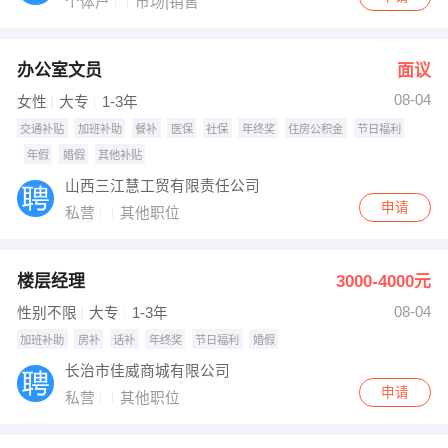
个体户
市场|销售
办公室文员
面议
08-04
女性
大专
1-3年
交通补贴
加班补助
餐补
医保
社保
年终奖
住房公积金
节日福利
年假
婚假
其他补贴
山西三江慧工贸有限责任公司
申请
私营
其他职位
楼层经理
3000-4000元
08-04
性别不限
大专
1-3年
加班补助
房补
话补
年终奖
节日福利
婚假
长治市佳威商城有限公司
申请
私营
其他职位