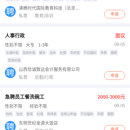
沸腾时代国际教育科技（北京）有限公司
申请
私营
教育|培训
人事行政
面议
08-05
性别不限
大专
1-3年
交通补贴
加班补助
餐补
话补
社保
年终奖
节日福利
年假
婚假
其他补贴
山西信诚致远会计服务有限公司
申请
私营
后勤|行政
急聘员工餐洗碗工
2000-3000元
08-05
性别不限
经验不限
包吃
包住
医保
社保
年终奖
住房公积金
节日福利
年假
婚假
东明世纪金源大饭店
申请