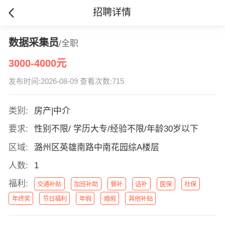
招聘详情
数据采集员
/全职
3000-4000元
发布时间:2026-08-09 查看次数:715
类别:
房产|中介
要求:
性别不限/ 学历大专/经验不限/年龄30岁以下
区域:
潞州区英雄南路中南花园综A楼层
人数:
1
福利:
交通补贴
加班补助
餐补
话补
医保
社保
年终奖
节日福利
年假
婚假
其他补贴